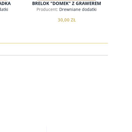
IADKA
BRELOK "DOMEK" Z GRAWEREM
atki
Producent:
Drewniane dodatki
30,00 ZŁ
do koszyka