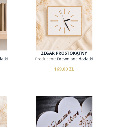
749,00 zł
do koszyka
do koszyka
ZEGAR PROSTOKĄTNY
MINIMALIST
atki
Producent:
Drewniane dodatki
169,00 ZŁ
do koszyka