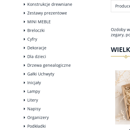
Konstrukcje drewniane
Produce
Zestawy prezentowe
MINI MEBLE
Ozdoby wi
Breloczki
zegary, p
Cyfry
Dekoracje
WIEL
Dla dzieci
Drzewa genealogiczne
Gałki Uchwyty
Inicjały
Lampy
Litery
Napisy
Organizery
Podkładki