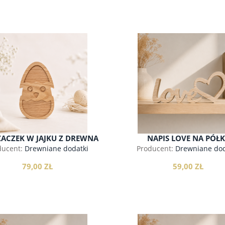
do koszyka
do koszyka
ACZEK W JAJKU Z DREWNA
NAPIS LOVE NA PÓŁK
ducent:
Drewniane dodatki
Producent:
Drewniane dod
79,00 ZŁ
59,00 ZŁ
ŁKI Z DREWNA - SAFARI
METRYCZKA DZIECIĘCA Z
DREWNA