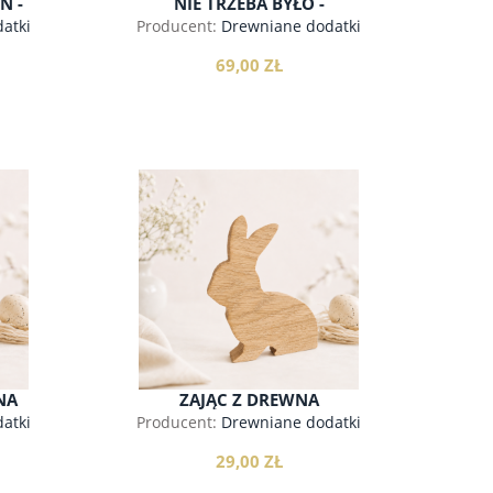
Ń -
NIE TRZEBA BYŁO -
WIELKANOCNY BOX
atki
Producent:
Drewniane dodatki
69,00 ZŁ
do koszyka
NA
ZAJĄC Z DREWNA
atki
Producent:
Drewniane dodatki
29,00 ZŁ