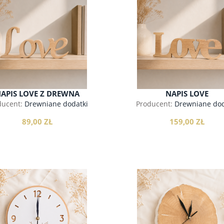
18,00 zł
90,00 zł
do koszyka
do koszyka
do koszyka
do koszyka
APIS LOVE Z DREWNA
NAPIS LOVE
ducent:
Drewniane dodatki
Producent:
Drewniane dod
89,00 ZŁ
159,00 ZŁ
do koszyka
do koszyka