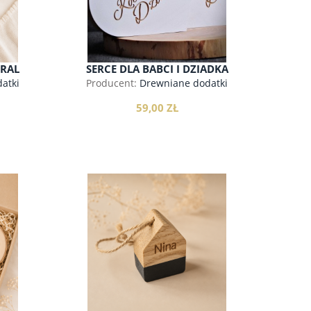
URAL
SERCE DLA BABCI I DZIADKA
atki
Producent:
Drewniane dodatki
59,00 ZŁ
do koszyka