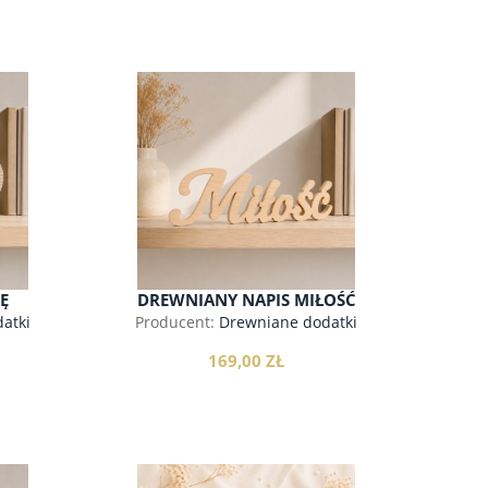
do koszyka
Ę
DREWNIANY NAPIS MIŁOŚĆ
atki
Producent:
Drewniane dodatki
169,00 ZŁ
ŁAWKA DO PRZEDPOKOJU Z
LITEGO DREWNA, JESION