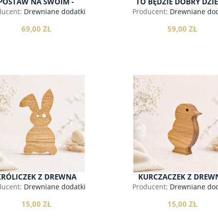
POSTAW NA SWOIM -
TO BĘDZIE DOBRY DZIE
WIELKANOCNY BOX
WIELKANOCNY BOX
ducent:
Drewniane dodatki
Producent:
Drewniane dod
69,00 ZŁ
59,00 ZŁ
do koszyka
do koszyka
KRÓLICZEK Z DREWNA
KURCZACZEK Z DREW
ducent:
Drewniane dodatki
Producent:
Drewniane dod
15,00 ZŁ
15,00 ZŁ