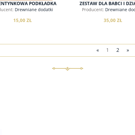
ENTYNKOWA PODKŁADKA
ZESTAW DLA BABCI I DZ
POD KUBEK
ducent:
Drewniane dodatki
Producent:
Drewniane dod
15,00 ZŁ
35,00 ZŁ
«
1
2
»
do koszyka
do koszyka