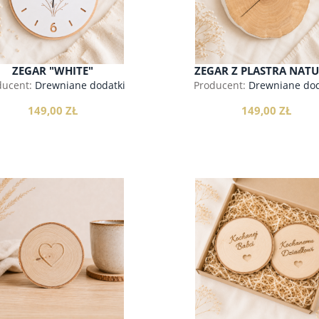
ZEGAR "WHITE"
ZEGAR Z PLASTRA NAT
ducent:
Drewniane dodatki
Producent:
Drewniane dod
149,00 ZŁ
149,00 ZŁ
do koszyka
do koszyka