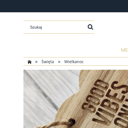
ME
»
»
Święta
Wielkanoc