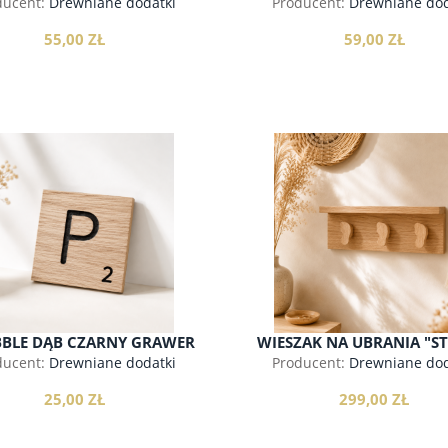
ducent:
Drewniane dodatki
Producent:
Drewniane dod
55,00 ZŁ
59,00 ZŁ
do koszyka
do koszyka
BLE DĄB CZARNY GRAWER
WIESZAK NA UBRANIA "ST
V2
ducent:
Drewniane dodatki
Producent:
Drewniane dod
25,00 ZŁ
299,00 ZŁ