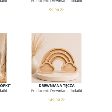
atki
Producent:
Drewniane dodatki
59,00 ZŁ
do koszyka
ÓPKI"
DREWNIANA TĘCZA
atki
Producent:
Drewniane dodatki
149,00 ZŁ