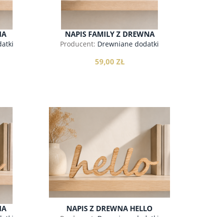
NA
NAPIS FAMILY Z DREWNA
atki
Producent:
Drewniane dodatki
59,00 ZŁ
ŁAWKA DO PRZEDPOKOJU Z
LITEGO DREWNA, JESION
do koszyka
749,00 zł
NA
NAPIS Z DREWNA HELLO
do koszyka