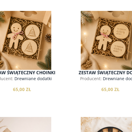
AW ŚWIĄTECZNY CHOINKI
ZESTAW ŚWIĄTECZNY D
DZIEŃ
ducent:
Drewniane dodatki
Producent:
Drewniane dod
65,00 ZŁ
65,00 ZŁ