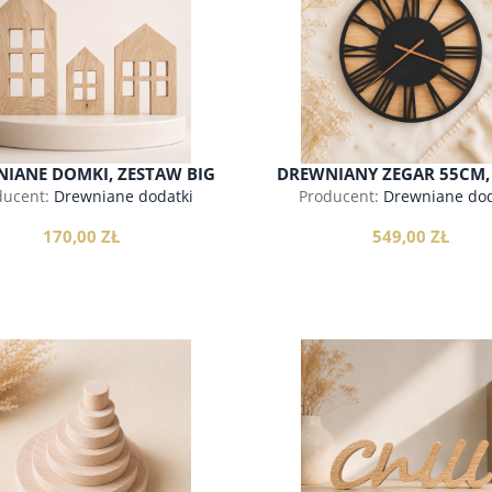
do koszyka
do koszyka
IANE DOMKI, ZESTAW BIG
DREWNIANY ZEGAR 55CM,
RZYMSKIE
ducent:
Drewniane dodatki
Producent:
Drewniane dod
170,00 ZŁ
549,00 ZŁ
do koszyka
do koszyka