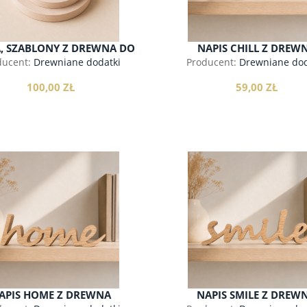
, SZABLONY Z DREWNA DO
NAPIS CHILL Z DREW
ODRYSOWYWANIA
ducent:
Drewniane dodatki
Producent:
Drewniane dod
100,00 ZŁ
59,00 ZŁ
ŁKI Z DREWNA - SAFARI
METRYCZKA DZIECIĘCA Z
DREWNA
do koszyka
do koszyka
18,00 zł
90,00 zł
APIS HOME Z DREWNA
NAPIS SMILE Z DREW
do koszyka
do koszyka