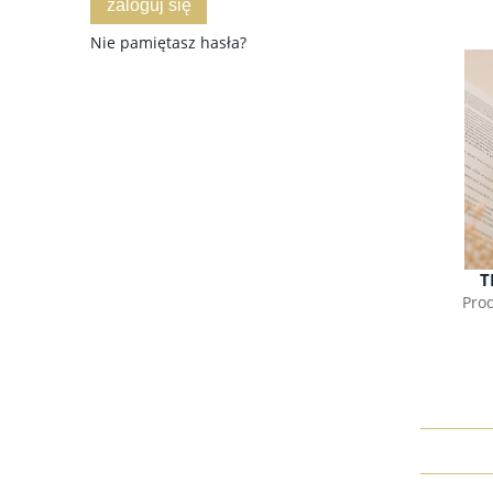
zaloguj się
Nie pamiętasz hasła?
T
Pro