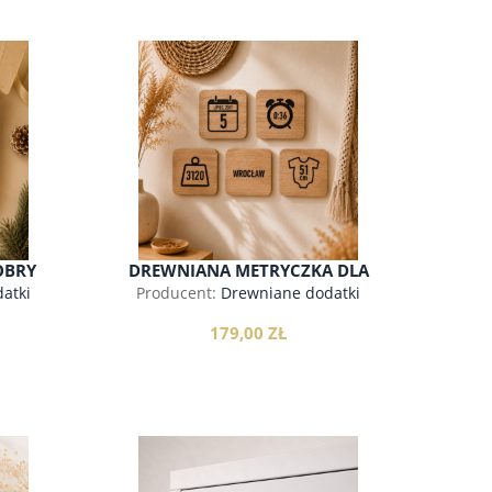
OBRY
DREWNIANA METRYCZKA DLA
DZIECKA
atki
Producent:
Drewniane dodatki
179,00 ZŁ