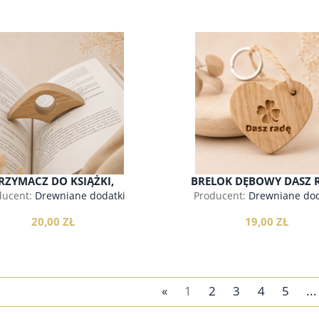
do koszyka
do koszyka
RZYMACZ DO KSIĄŻKI,
BRELOK DĘBOWY DASZ 
ZAKŁADKA
ducent:
Drewniane dodatki
Producent:
Drewniane dod
20,00 ZŁ
19,00 ZŁ
«
1
2
3
4
5
...