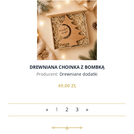
do koszyka
DREWNIANA CHOINKA Z BOMBKĄ
Producent:
Drewniane dodatki
49,00 ZŁ
«
1
2
3
»
do koszyka