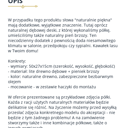
OPIS
W przypadku tego produktu słowa "naturalnie piękna"
mają dodatkowe, wyjątkowe znaczenie. Tutaj oprócz
naturalnej dębowej deski, z której wykonaliśmy półkę,
umieściliśmy także naturalny pień brzozy. Ten
niecodzienny dodatek z pewnością doda niesamowitego
klimatu w salonie, przedpokoju czy sypialni. Kawałek lasu
w Twoim domu!
Konkrety:
- wymiary: 50x27x15cm (szerokość, wysokość, głębokość)
- materiał: lite drewno dębowe + pieniek brzozy
- kolor: naturalne drewno, zabezpieczone bezbarwnym
olejem
- mocowanie - w zestawie haczyki do montażu
W ofercie prezentowane są przykładowe zdjęcia półki.
Każda z racji użytych naturalnych materiałów będzie
delikatnie się różnić. Na życzenie możemy przed wysyłką
przesłać zdjęcia konkretnego modelu do akceptacji - nie
będzie z tym żadnego problemu! A na zamówienie
stworzymy także i inne kombinacje półkowe, także o
innych wymiarach.