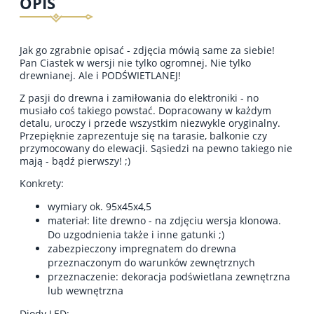
OPIS
Jak go zgrabnie opisać - zdjęcia mówią same za siebie!
Pan Ciastek w wersji nie tylko ogromnej. Nie tylko
drewnianej. Ale i PODŚWIETLANEJ!
Z pasji do drewna i zamiłowania do elektroniki - no
musiało coś takiego powstać. Dopracowany w każdym
detalu, uroczy i przede wszystkim niezwykle oryginalny.
Przepięknie zaprezentuje się na tarasie, balkonie czy
przymocowany do elewacji. Sąsiedzi na pewno takiego nie
mają - bądź pierwszy! ;)
Konkrety:
wymiary ok. 95x45x4,5
materiał: lite drewno - na zdjęciu wersja klonowa.
Do uzgodnienia także i inne gatunki ;)
zabezpieczony impregnatem do drewna
przeznaczonym do warunków zewnętrznych
przeznaczenie: dekoracja podświetlana zewnętrzna
lub wewnętrzna
Diody LED: