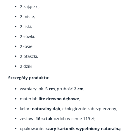
2 zajączki,
2 misie,
2 liski,
2 sówki,
2 łosie,
2 ptaszki,
2 dziki.
Szczegóły produktu:
wymiary: ok.
5 cm
, grubość
2 cm
,
materiał:
lite drewno dębowe
,
kolor:
naturalny dąb
, ekologicznie zabezpieczony,
zestaw:
16 sztuk
ozdób w cenie 119 zł,
opakowanie:
szary kartonik wypełniony naturalną