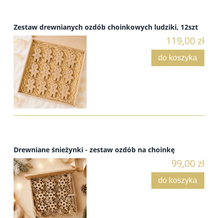
Zestaw drewnianych ozdób choinkowych ludziki, 12szt
119,00 zł
do koszyka
Drewniane śnieżynki - zestaw ozdób na choinkę
99,00 zł
do koszyka