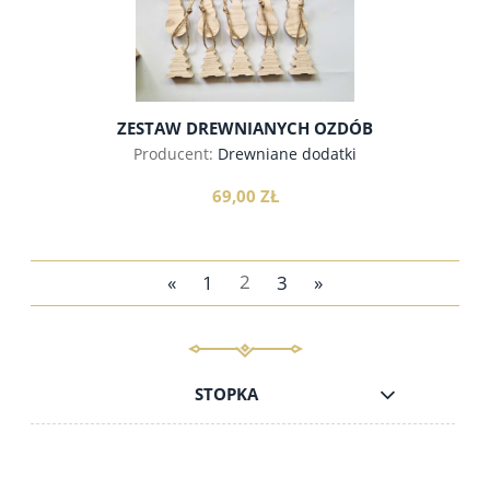
ZESTAW DREWNIANYCH OZDÓB
CHOINKOWYCH, 20SZT. JESION
Producent:
Drewniane dodatki
69,00 ZŁ
«
1
2
3
»
do koszyka
STOPKA