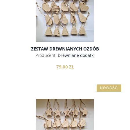
ZESTAW DREWNIANYCH OZDÓB
CHOINKOWYCH, 20SZT. DĄB
Producent:
Drewniane dodatki
79,00 ZŁ
NOWOŚĆ
do koszyka