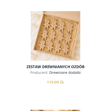
do koszyka
ZESTAW DREWNIANYCH OZDÓB
CHOINKOWYCH LUDZIKI, 12SZT
Producent:
Drewniane dodatki
119,00 ZŁ