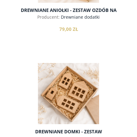
DREWNIANE ANIOŁKI - ZESTAW OZDÓB NA
CHOINKĘ
Producent:
Drewniane dodatki
79,00 ZŁ
do koszyka
DREWNIANE DOMKI - ZESTAW