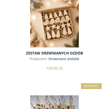
do koszyka
ZESTAW DREWNIANYCH OZDÓB
CHOINKOWYCH, 20SZT.
Producent:
Drewniane dodatki
129,00 ZŁ
NOWOŚĆ
do koszyka