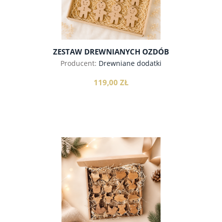
ZESTAW DREWNIANYCH OZDÓB
CHOINKOWYCH LUDZIKI, 12SZT
Producent:
Drewniane dodatki
119,00 ZŁ
do koszyka