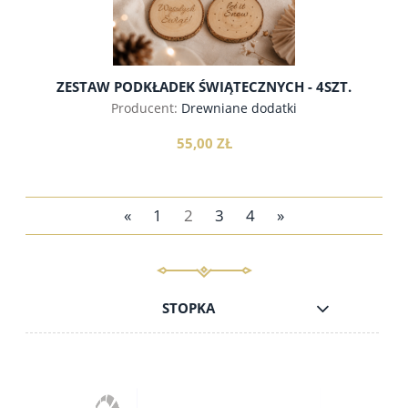
ZESTAW PODKŁADEK ŚWIĄTECZNYCH - 4SZT.
Producent:
Drewniane dodatki
55,00 ZŁ
«
1
2
3
4
»
do koszyka
STOPKA