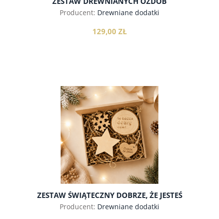
ZESTAW DREWNIANYCH OZDÓB
CHOINKOWYCH, 20SZT.
Producent:
Drewniane dodatki
129,00 ZŁ
do koszyka
ZESTAW ŚWIĄTECZNY DOBRZE, ŻE JESTEŚ
Producent:
Drewniane dodatki