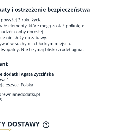
katy i ostrzeżenie bezpieczeństwa
 powyżej 3 roku życia.
ałe elementy, które mogą zostać połknięte.
nadzór osoby dorosłej.
e nie służy do zabawy.
ywać w suchym i chłodnym miejscu.
atwopalny. Nie trzymaj blisko źródeł ognia.
ent
ŁKI Z DREWNA - SAFARI
METRYCZKA DZIECIĘCA Z
e dodatki Agata Życzińska
DREWNA
18,00 zł
90,00 zł
owa 1
jcieszyce, Polska
drewnianedodatki.pl
6
do koszyka
do koszyka
TY DOSTAWY