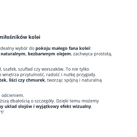
miłośników kolei
idealny wybór do
pokoju małego fana kolei
!
a
naturalnym, bezbarwnym olejem
, zachwyca prostotą,
 szafek, szuflad czy wieszaków. To nie tylko
 wnętrza przytulność, radość i nutkę przygody.
ek, liści czy chmurek
, tworząc spójną i naturalną
i odcieniem.
yższą dbałością o szczegóły. Dzięki temu możemy
jny układ słojów i wyjątkowy efekt wizualny
.
t!