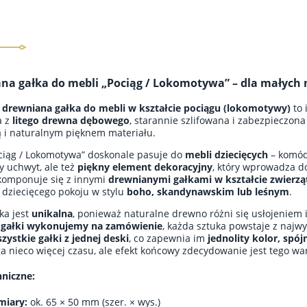
na gałka do mebli „Pociąg / Lokomotywa” – dla małych 
a
drewniana gałka do mebli w kształcie pociągu (lokomotywy)
to 
a z
litego drewna dębowego
, starannie szlifowana i zabezpieczon
ą i naturalnym pięknem materiału.
ciąg / Lokomotywa” doskonale pasuje do
mebli dziecięcych
– komód,
y uchwyt, ale też
piękny element dekoracyjny
, który wprowadza do
komponuje się z innymi
drewnianymi gałkami w kształcie zwierząt
 dziecięcego pokoju w stylu
boho, skandynawskim lub leśnym
.
ka jest
unikalna
, ponieważ naturalne drewno różni się usłojeniem 
ż
gałki wykonujemy na zamówienie
, każda sztuka powstaje z najw
zystkie gałki z jednej deski
, co zapewnia im
jednolity kolor, spó
 nieco więcej czasu, ale efekt końcowy zdecydowanie jest tego war
niczne:
iary:
ok. 65 × 50 mm (szer. × wys.)