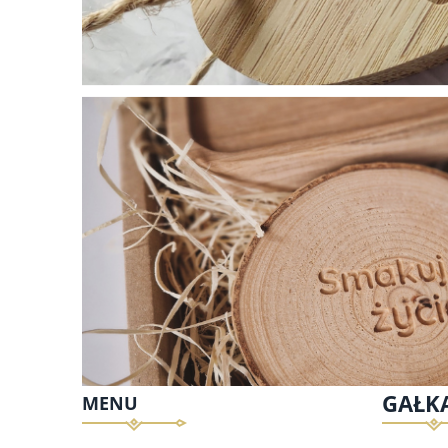
GAŁK
MENU