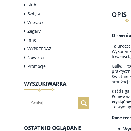
Ślub
OPIS
Święta
Wieszaki
Zegary
Drewnia
Inne
Ta urocz
WYPRZEDAŻ
Wykonan
trwałości
Nowości
Gałka „Po
Promocje
praktyczn
Świetnie 
aranżację
WYSZUKIWARKA
Każda gał
Poniewa
wyciąć ws
To wymaga
Dane tech
OSTATNIO OGLĄDANE
Wym