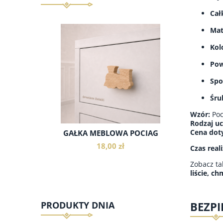
Cał
Mat
Kol
Pow
Spo
Śru
Wzór:
Poc
Rodzaj u
Cena doty
GAŁKA MEBLOWA POCIĄG
18,00 zł
Czas reali
Zobacz ta
liście, c
BEZP
PRODUKTY DNIA
do koszyka