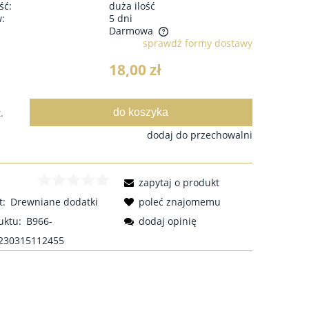
ść:
duża ilość
w:
5 dni
Darmowa
sprawdź formy dostawy
18,00 zł
do koszyka
.
dodaj do przechowalni
zapytaj o produkt
t:
Drewniane dodatki
poleć znajomemu
uktu:
B966-
dodaj opinię
230315112455