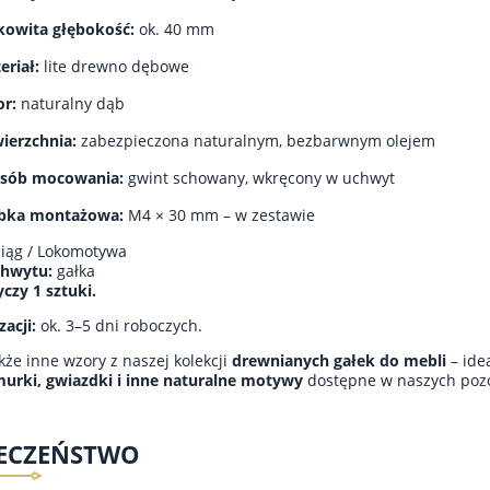
kowita głębokość:
ok. 40 mm
eriał:
lite drewno dębowe
or:
naturalny dąb
ierzchnia:
zabezpieczona naturalnym, bezbarwnym olejem
sób mocowania:
gwint schowany, wkręcony w uchwyt
bka montażowa:
M4 × 30 mm – w zestawie
iąg / Lokomotywa
chwytu:
gałka
czy 1 sztuki.
zacji:
ok. 3–5 dni roboczych.
kże inne wzory z naszej kolekcji
drewnianych gałek do mebli
– ide
hmurki, gwiazdki i inne naturalne motywy
dostępne w naszych poz
IECZEŃSTWO