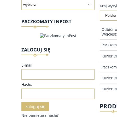
Kraj wysył
PACZKOMATY INPOST
Odbiór o
Wojciesz
Paczkoma
ZALOGUJ SIĘ
Kurier 
E-mail:
Paczkoma
Kurier D
Hasło:
Kurier D
PROD
zaloguj się
Nie pamiętasz hasła?