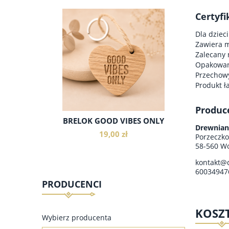
Certyfi
Dla dzieci
Zawiera m
Zalecany 
Opakowani
Przechow
Produkt ł
Produc
BRELOK GOOD VIBES ONLY
MIX GA
Drewnian
19,00 zł
Porzeczk
58-560 Wo
kontakt@
60034947
PRODUCENCI
do koszyka
KOSZ
Wybierz producenta