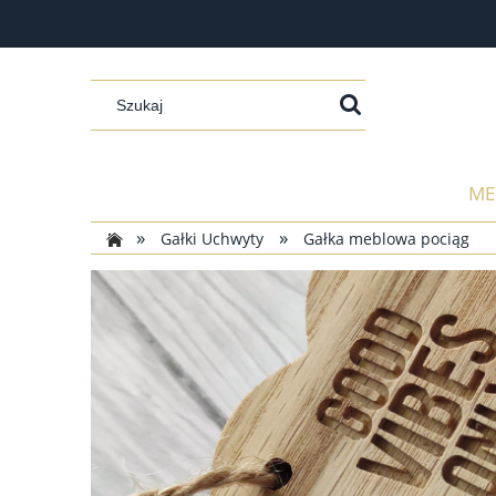
ME
»
»
Gałki Uchwyty
Gałka meblowa pociąg